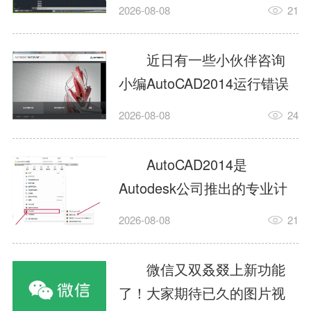
填充?今日为你们带来的文章
2026-08-08
21
是关于AutoCAD2014如何使
用图案填充的内容，还有不
近日有一些小伙伴咨询
清楚小伙伴和小编一起去学
小编AutoCAD2014运行错误
习一下吧。1.打开
怎么办?下面就为大家带来了
2026-08-08
24
AutoCAD2014这款软件，进
AutoCAD2014运行错误怎么
入AutoCAD2014的操作界
办的解决方法，有需要的小
AutoCAD2014是
面，如图所示：2.在该界面内
伙伴可以来了解了解哦。1.打
Autodesk公司推出的专业计
找到矩形选项，如图所示：3.
开控制面板，选择
算机辅助设计（CAD）软
点击矩...
2026-08-08
21
AutodeskAutoCAD2014。2.
件，广泛应用于机械、电
等AutodeskAutoCAD2014的
子、建筑、服装等多个工程
微信又双叒叕上新功能
安装程序加载完毕。3.选择添
与设计领域。作为行业标准
了！大家期待已久的图片视
加/...
工具之一，它提供了强大的