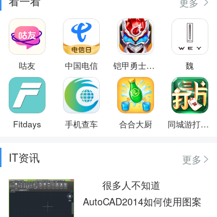
看一看
更多
咕友
中国电信
铠甲勇士之英雄传说
魏
Fitdays
手机查车
合合大厨
同城游打三片
IT资讯
更多
很多人不知道
AutoCAD2014如何使用图案