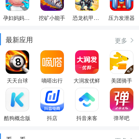
孕妇妈妈日记
挖矿小能手
恐龙机甲射手
压力发泄器
最新应用
更多
天天台球
嘀嗒出行
大润发优鲜
美团骑手
酷狗概念版
抖店
抖音来客
弹琴吧