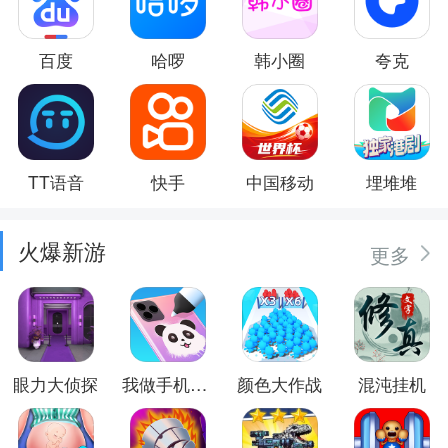
百度
哈啰
韩小圈
夸克
TT语音
快手
中国移动
埋堆堆
火爆新游
更多
眼力大侦探
我做手机壳特好看
颜色大作战
混沌挂机