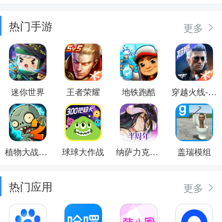
热门手游
更多
迷你世界
王者荣耀
地铁跑酷
穿越火线-枪战王者
植物大战僵尸2
球球大作战
纳萨力克之王
盖瑞模组
热门应用
更多