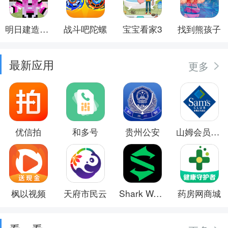
明日建造大师
战斗吧陀螺
宝宝看家3
找到熊孩子
最新应用
更多
优信拍
和多号
贵州公安
山姆会员商店
枫以视频
天府市民云
Shark Wear
药房网商城