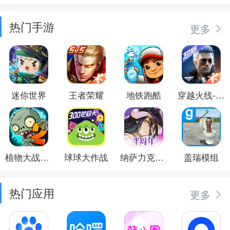
热门手游
更多
迷你世界
王者荣耀
地铁跑酷
穿越火线-枪战王者
植物大战僵尸2
球球大作战
纳萨力克之王
盖瑞模组
热门应用
更多