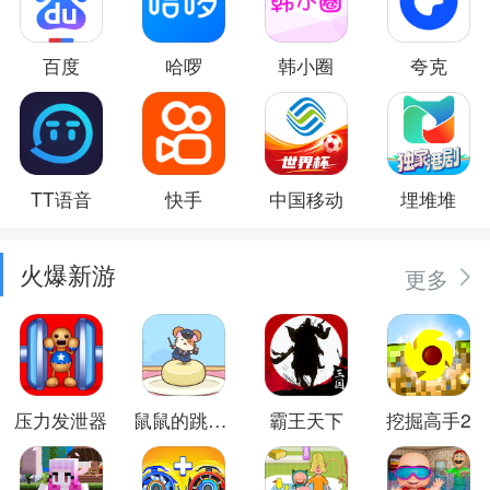
百度
哈啰
韩小圈
夸克
TT语音
快手
中国移动
埋堆堆
火爆新游
更多
压力发泄器
鼠鼠的跳跃冒险
霸王天下
挖掘高手2