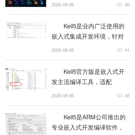
我订个明天早上的闹钟，它
2026-08-06
40
顶多回一段好的。为什么会
这样？因为AI，就是个只会
Keil5是业内广泛使用的
耍嘴皮子的书呆子。它脑子
嵌入式集成开发环境，针对
里有海量知识，但没有真正
ARM、51内核单片机提供编
2026-08-06
41
激发出来实力。而
译、调试、仿真一体化能
AgentSkill，就是给AI大脑装
力，代码编译稳定，调试工
Keil5官方版是嵌入式开
上的一双机械手，它真的能
具成熟，大量开源项目基于
发主流编译工具，适配
解决很多问题。1什么是
该平台开发。新项目需要单
STM32、51单片机等多款芯
AgentSkillSkill指...
2026-08-06
45
独下载对应芯片支持包，新
片，编辑器功能完善，支持
手配置难度较高，正版商业
在线调试、代码仿真，兼容
Keil5是ARM公司推出的
授权费用不菲，未授权版本
众多厂商芯片安装包。软件
专业嵌入式开发编译软件，
存在程序容量限制，适合硬
需要手动添加器件库，初次