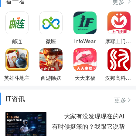
看一看
更多
邮连
微医
InfoWear
摩耶上门按摩
英雄斗地主
西游除妖
天天来福
汉邦高科彩虹云
IT资讯
更多
大家有没发现现在的AI
有时候挺笨的？我跟它说帮