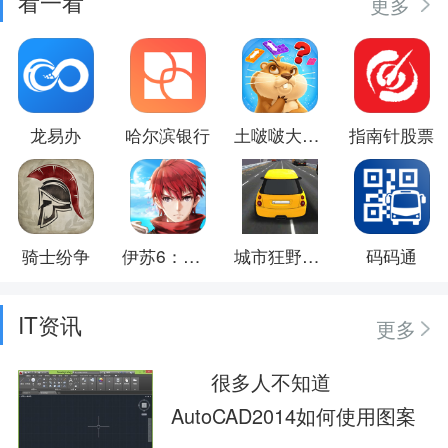
看一看
更多
龙易办
哈尔滨银行
土啵啵大作战
指南针股票
骑士纷争
伊苏6：纳比斯汀的方舟
城市狂野飙车
码码通
IT资讯
更多
很多人不知道
AutoCAD2014如何使用图案