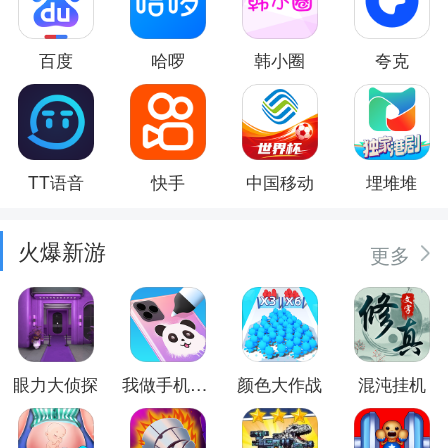
百度
哈啰
韩小圈
夸克
TT语音
快手
中国移动
埋堆堆
火爆新游
更多
眼力大侦探
我做手机壳特好看
颜色大作战
混沌挂机