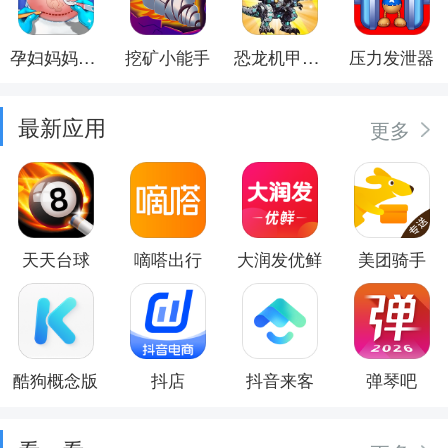
孕妇妈妈日记
挖矿小能手
恐龙机甲射手
压力发泄器
最新应用
更多
天天台球
嘀嗒出行
大润发优鲜
美团骑手
酷狗概念版
抖店
抖音来客
弹琴吧