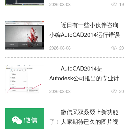
填充?今日为你们带来的文章
2026-08-08
19
是关于AutoCAD2014如何使
用图案填充的内容，还有不
近日有一些小伙伴咨询
清楚小伙伴和小编一起去学
小编AutoCAD2014运行错误
习一下吧。1.打开
怎么办?下面就为大家带来了
2026-08-08
23
AutoCAD2014这款软件，进
AutoCAD2014运行错误怎么
入AutoCAD2014的操作界
办的解决方法，有需要的小
AutoCAD2014是
面，如图所示：2.在该界面内
伙伴可以来了解了解哦。1.打
Autodesk公司推出的专业计
找到矩形选项，如图所示：3.
开控制面板，选择
算机辅助设计（CAD）软
点击矩...
2026-08-08
20
AutodeskAutoCAD2014。2.
件，广泛应用于机械、电
等AutodeskAutoCAD2014的
子、建筑、服装等多个工程
微信又双叒叕上新功能
安装程序加载完毕。3.选择添
与设计领域。作为行业标准
了！大家期待已久的图片视
加/...
工具之一，它提供了强大的