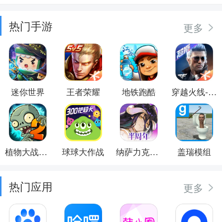
热门手游
更多
迷你世界
王者荣耀
地铁跑酷
穿越火线-枪战王者
植物大战僵尸2
球球大作战
纳萨力克之王
盖瑞模组
热门应用
更多