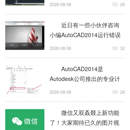
填充?今日为你们带来的文章
2026-08-08
26
是关于AutoCAD2014如何使
用图案填充的内容，还有不
近日有一些小伙伴咨询
清楚小伙伴和小编一起去学
小编AutoCAD2014运行错误
习一下吧。1.打开
怎么办?下面就为大家带来了
2026-08-08
32
AutoCAD2014这款软件，进
AutoCAD2014运行错误怎么
入AutoCAD2014的操作界
办的解决方法，有需要的小
AutoCAD2014是
面，如图所示：2.在该界面内
伙伴可以来了解了解哦。1.打
Autodesk公司推出的专业计
找到矩形选项，如图所示：3.
开控制面板，选择
算机辅助设计（CAD）软
点击矩...
2026-08-08
29
AutodeskAutoCAD2014。2.
件，广泛应用于机械、电
等AutodeskAutoCAD2014的
子、建筑、服装等多个工程
微信又双叒叕上新功能
安装程序加载完毕。3.选择添
与设计领域。作为行业标准
了！大家期待已久的图片视
加/...
工具之一，它提供了强大的