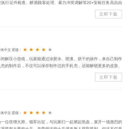
安执行证件检查、醉酒顾客处理、暴力冲突调解等20+安检任务​高自由
交，通过多分支对话影响剧情走向动态事件系统：​火灾逃生、贵重物品失
立即下载
简体中文
星级：
休闲解压小游戏，玩家能通过涂胶水、喷漆、烘干的操作，来自己制作
机壳的制作后，不仅可以保存制作过的手机壳，还能解锁更多的皮肤、
快乐。
立即下载
简体中文
星级：
为一位倍增大师、领军出征，与玩家们一起燃起热血，展开一场激烈的
武器喷射大量的士兵，并带领这些士兵进攻敌人获取胜利。但这不仅是