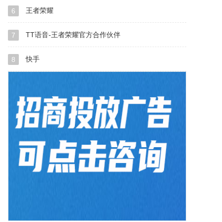
王者荣耀
6
TT语音-王者荣耀官方合作伙伴
7
快手
8