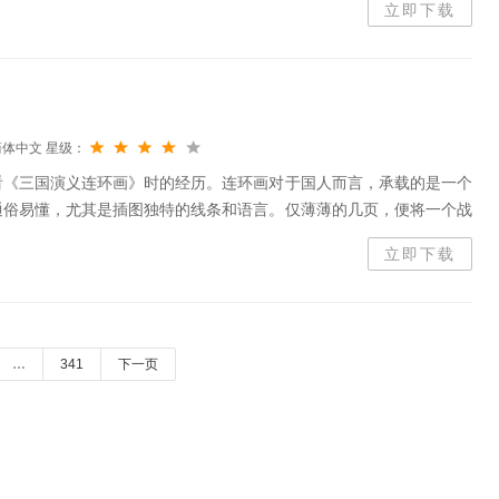
立即下载
简体中文
星级：
看《三国演义连环画》时的经历。连环画对于国人而言，承载的是一个
通俗易懂，尤其是插图独特的线条和语言。仅薄薄的几页，便将一个战
尽致，让人记忆犹新。如今，连环画的风光不再，征战的历史也已远
立即下载
…
341
下一页