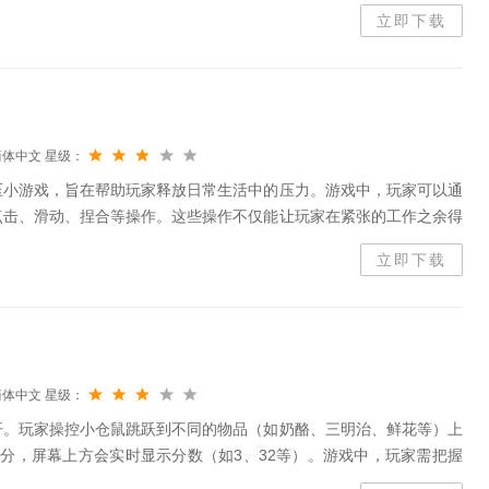
甲传奇！
立即下载
简体中文
星级：
压小游戏，旨在帮助玩家释放日常生活中的压力。游戏中，玩家可以通
点击、滑动、捏合等操作。这些操作不仅能让玩家在紧张的工作之余得
反应速度。游戏的画面简洁明了，色彩丰富，给人一种轻松愉悦的感
立即下载
简体中文
星级：
开。玩家操控小仓鼠跳跃到不同的物品（如奶酪、三明治、鲜花等）上
分，屏幕上方会实时显示分数（如3、32等）。游戏中，玩家需把握
的合适位置，若小仓鼠掉落则游戏结束。游戏设有多种关卡，如月球表