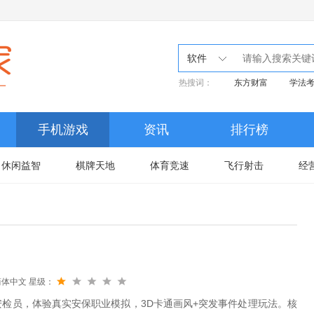
软件
热搜词：
东方财富
学法
手机游戏
资讯
排行榜
休闲益智
棋牌天地
体育竞速
飞行射击
经
简体中文
星级：
检员，体验真实安保职业模拟，3D卡通画风+突发事件处理玩法。​核