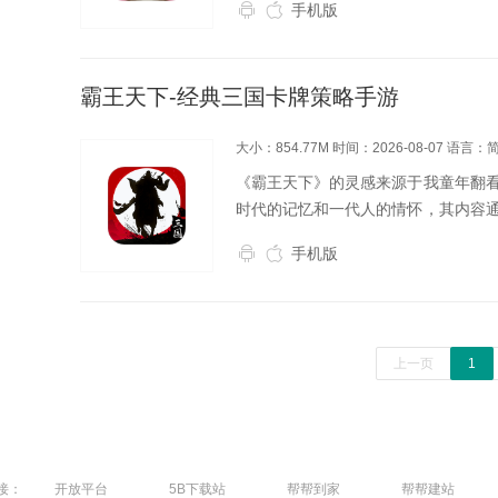
手机版
面关卡等，每个关...
霸王天下-经典三国卡牌策略手游
大小：854.77M
时间：2026-08-07
语言：
《霸王天下》的灵感来源于我童年翻
时代的记忆和一代人的情怀，其内容
乱纷争、群雄并起的年代勾勒得淋漓
手机版
去。此时，连环画风格...
上一页
1
接：
开放平台
5B下载站
帮帮到家
帮帮建站