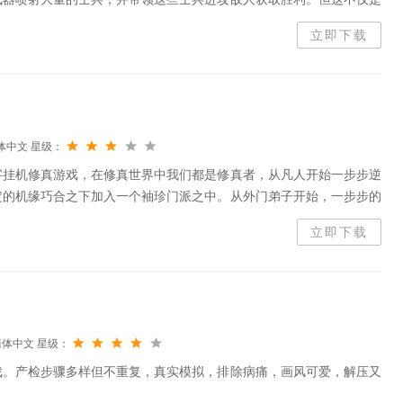
上的挑战：行动路线中会出现各种不同形式并且会变换的倍增门，帮助
立即下载
体中文
星级：
字挂机修真游戏，在修真世界中我们都是修真者，从凡人开始一步步逆
定的机缘巧合之下加入一个袖珍门派之中。从外门弟子开始，一步步的
慢慢的成为超脱凡尘的高端修真者。你需要不断前行才能见识更美的风
立即下载
简体中文
星级：
戏。产检步骤多样但不重复，真实模拟，排除病痛，画风可爱，解压又