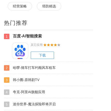
经营策略
塔防精选
热门推荐
百度-AI智能搜索
1
其它应用
下载
哈啰-骑车打车约顺风车租车
2
韩小圈-原韩剧TV
3
夸克-阿里AI旗舰应用
4
迷你世界-魔法探险即将开启
5