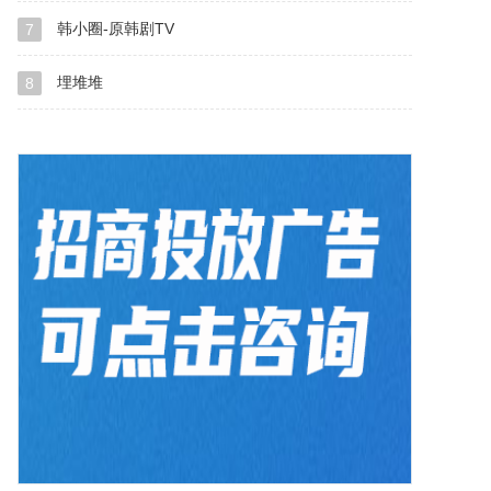
韩小圈-原韩剧TV
7
埋堆堆
8