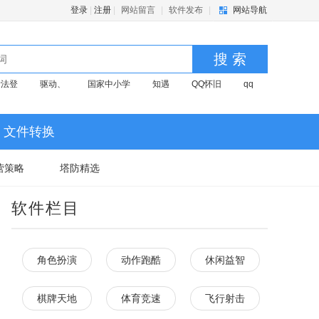
登录
|
注册
|
网站留言
|
软件发布
|
网站导航
搜 索
考法登
驱动、
国家中小学
知遇
QQ怀旧
qq
文件转换
营策略
塔防精选
软件栏目
角色扮演
动作跑酷
休闲益智
棋牌天地
体育竞速
飞行射击