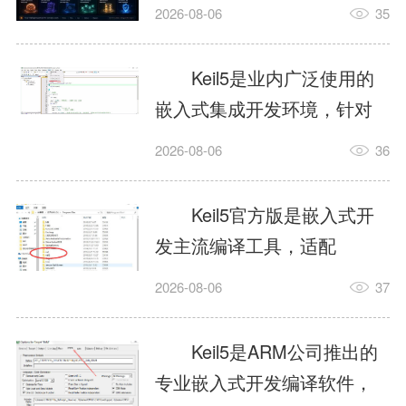
我订个明天早上的闹钟，它
2026-08-06
35
顶多回一段好的。为什么会
这样？因为AI，就是个只会
Keil5是业内广泛使用的
耍嘴皮子的书呆子。它脑子
嵌入式集成开发环境，针对
里有海量知识，但没有真正
ARM、51内核单片机提供编
2026-08-06
36
激发出来实力。而
译、调试、仿真一体化能
AgentSkill，就是给AI大脑装
力，代码编译稳定，调试工
Keil5官方版是嵌入式开
上的一双机械手，它真的能
具成熟，大量开源项目基于
发主流编译工具，适配
解决很多问题。1什么是
该平台开发。新项目需要单
STM32、51单片机等多款芯
AgentSkillSkill指...
2026-08-06
37
独下载对应芯片支持包，新
片，编辑器功能完善，支持
手配置难度较高，正版商业
在线调试、代码仿真，兼容
Keil5是ARM公司推出的
授权费用不菲，未授权版本
众多厂商芯片安装包。软件
专业嵌入式开发编译软件，
存在程序容量限制，适合硬
需要手动添加器件库，初次