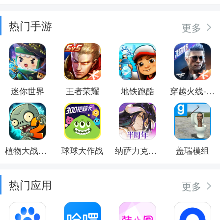
热门手游
更多
迷你世界
王者荣耀
地铁跑酷
穿越火线-枪战王者
植物大战僵尸2
球球大作战
纳萨力克之王
盖瑞模组
热门应用
更多