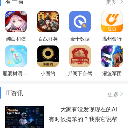
看一看
更多
纯白和弦
百战群英
金十数据
温州银行
瓶洞树洞漂流瓶
小圈约
邦阁下自驾
灌篮军团
IT资讯
更多
大家有没发现现在的AI
有时候挺笨的？我跟它说帮