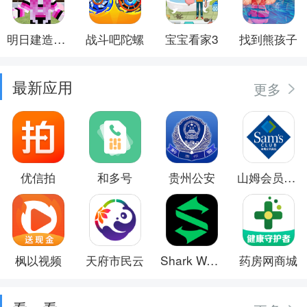
明日建造大师
战斗吧陀螺
宝宝看家3
找到熊孩子
最新应用
更多
优信拍
和多号
贵州公安
山姆会员商店
枫以视频
天府市民云
Shark Wear
药房网商城