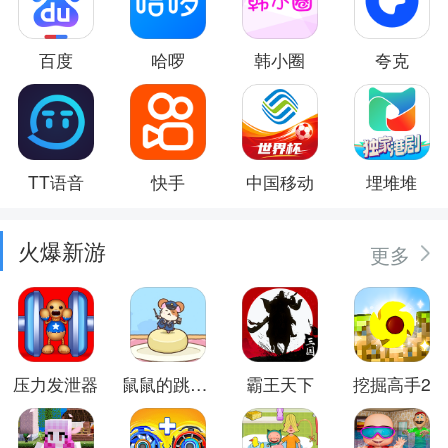
百度
哈啰
韩小圈
夸克
TT语音
快手
中国移动
埋堆堆
火爆新游
更多
压力发泄器
鼠鼠的跳跃冒险
霸王天下
挖掘高手2