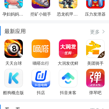
孕妇妈妈日记
挖矿小能手
恐龙机甲射手
压力发泄器
最新应用
更多
天天台球
嘀嗒出行
大润发优鲜
美团骑手
酷狗概念版
抖店
抖音来客
弹琴吧