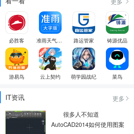
看一看
更多
必胜客
准雨天气大字版
路运管家
铸源优品
游易鸟
云上契约
萌学园战纪
菜鸟
IT资讯
更多
很多人不知道
AutoCAD2014如何使用图案