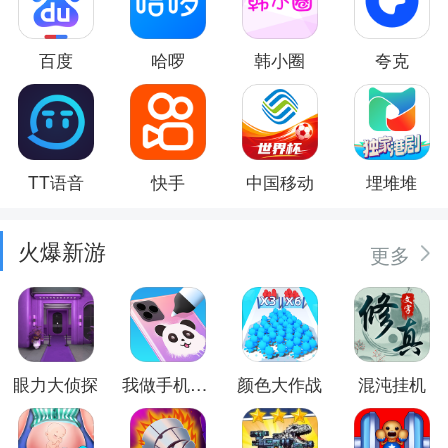
百度
哈啰
韩小圈
夸克
TT语音
快手
中国移动
埋堆堆
火爆新游
更多
眼力大侦探
我做手机壳特好看
颜色大作战
混沌挂机