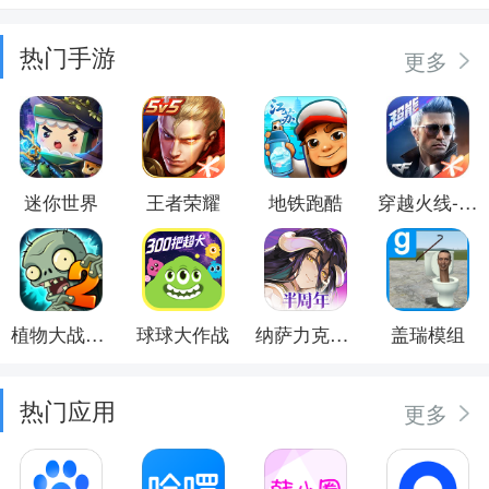
热门手游
更多
迷你世界
王者荣耀
地铁跑酷
穿越火线-枪战王者
植物大战僵尸2
球球大作战
纳萨力克之王
盖瑞模组
热门应用
更多