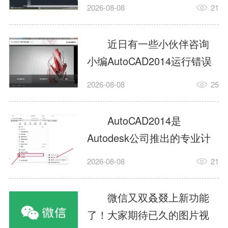
填充?今日为你们带来的文章
2026-08-08
21
是关于AutoCAD2014如何使
用图案填充的内容，还有不
近日有一些小伙伴咨询
清楚小伙伴和小编一起去学
小编AutoCAD2014运行错误
习一下吧。1.打开
怎么办?下面就为大家带来了
2026-08-08
25
AutoCAD2014这款软件，进
AutoCAD2014运行错误怎么
入AutoCAD2014的操作界
办的解决方法，有需要的小
AutoCAD2014是
面，如图所示：2.在该界面内
伙伴可以来了解了解哦。1.打
Autodesk公司推出的专业计
找到矩形选项，如图所示：3.
开控制面板，选择
算机辅助设计（CAD）软
点击矩...
2026-08-08
21
AutodeskAutoCAD2014。2.
件，广泛应用于机械、电
等AutodeskAutoCAD2014的
子、建筑、服装等多个工程
微信又双叒叕上新功能
安装程序加载完毕。3.选择添
与设计领域。作为行业标准
了！大家期待已久的图片视
加/...
工具之一，它提供了强大的