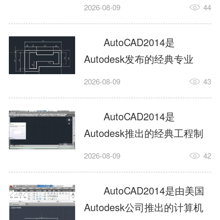
工具，主打稳定2D施工图绘
2026-08-09
44
制与轻量化三维建模，适配
建筑、机械、室内、市政多
AutoCAD2014是
行业工程设计。版本新增图
Autodesk发布的经典专业
纸标签页、实景地理地图、
CAD制图设计软件，是工程
2026-08-09
43
协同设计交流模块，优化命
设计领域使用率极高的老牌
令行智能纠错与图层批量管
绘图工具。软件专注精准二
AutoCAD2014是
理，支持Win8触屏操作、点
维绘图、图纸编辑、参数化
Autodesk推出的经典工程制
云扫描数据导入，兼容各类
设计及基础三维建模，广泛
图设计软件，主打高效精准
DWG图纸格式，文件互通...
2026-08-09
42
应用于建筑设计、机械制
的二维工程绘图与基础三维
造、土木工程、室内设计等
建模作业，适配建筑、机
AutoCAD2014是由美国
多个行业。软件优化绘图流
械、市政、室内设计等多行
Autodesk公司推出的计算机
畅度与文件兼容性，支持参
业场景。软件优化运行机制