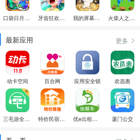
口袋日月游戏软件
牙齿狂欢派对
我的屏幕在喷钱
火柴人之觉醒年代
最新应用
更多
动卡空间
百合网
应用安全锁
农选惠
三毛游全球景点讲解语音导游
特价民宿预订
优e出租司机
厦门公交