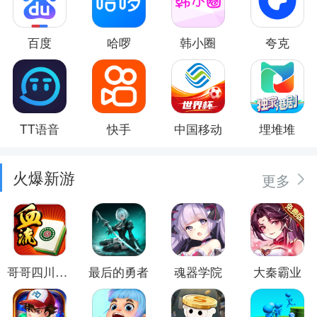
百度
哈啰
韩小圈
夸克
TT语音
快手
中国移动
埋堆堆
火爆新游
更多
哥哥四川麻将
最后的勇者
魂器学院
大秦霸业