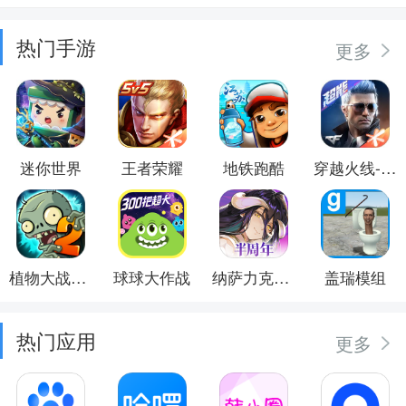
热门手游
更多
迷你世界
王者荣耀
地铁跑酷
穿越火线-枪战王者
植物大战僵尸2
球球大作战
纳萨力克之王
盖瑞模组
热门应用
更多