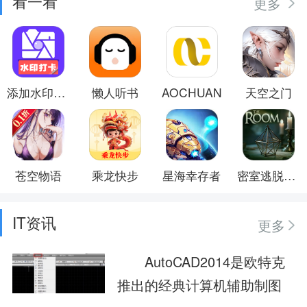
看一看
更多
添加水印定位相机
懒人听书
AOCHUAN
天空之门
苍空物语
乘龙快步
星海幸存者
密室逃脱求生系列1极地冒险
IT资讯
更多
AutoCAD2014是欧特克
推出的经典计算机辅助制图