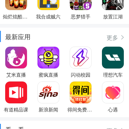
灿烂炫酷模拟器
我合成贼六
恶梦猎手
放置江湖
最新应用
更多
艾米直播
蜜疯直播
闪动校园
理想汽车
有道精品课
新浪新闻
得间免费小说
心遇