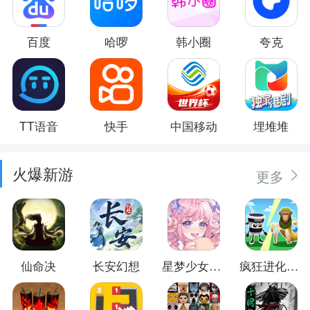
百度
哈啰
韩小圈
夸克
TT语音
快手
中国移动
埋堆堆
火爆新游
更多
仙命决
长安幻想
星梦少女换装
疯狂进化防卫战