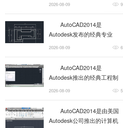
工具，主打稳定2D施工图绘
2026-08-09
9
制与轻量化三维建模，适配
建筑、机械、室内、市政多
AutoCAD2014是
行业工程设计。版本新增图
Autodesk发布的经典专业
纸标签页、实景地理地图、
CAD制图设计软件，是工程
2026-08-09
6
协同设计交流模块，优化命
设计领域使用率极高的老牌
令行智能纠错与图层批量管
绘图工具。软件专注精准二
AutoCAD2014是
理，支持Win8触屏操作、点
维绘图、图纸编辑、参数化
Autodesk推出的经典工程制
云扫描数据导入，兼容各类
设计及基础三维建模，广泛
图设计软件，主打高效精准
DWG图纸格式，文件互通...
2026-08-09
5
应用于建筑设计、机械制
的二维工程绘图与基础三维
造、土木工程、室内设计等
建模作业，适配建筑、机
AutoCAD2014是由美国
多个行业。软件优化绘图流
械、市政、室内设计等多行
Autodesk公司推出的计算机
畅度与文件兼容性，支持参
业场景。软件优化运行机制