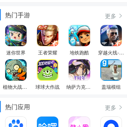
热门手游
更多
迷你世界
王者荣耀
地铁跑酷
穿越火线-枪战王者
植物大战僵尸2
球球大作战
纳萨力克之王
盖瑞模组
热门应用
更多