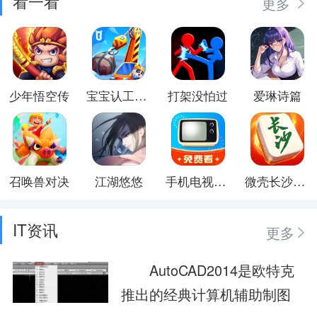
看一看
更多
少年悟空传
宝宝认工程车
打架没怕过
爱琳诗篇
召唤兽对决
江湖悠悠
手机电视高清直播
微壳长沙麻将
IT资讯
更多
AutoCAD2014是欧特克
推出的经典计算机辅助制图