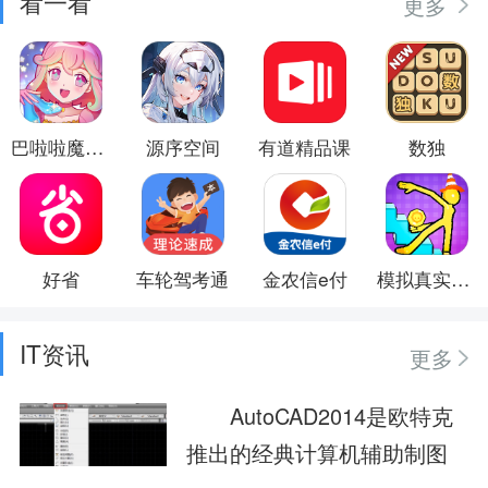
看一看
更多
巴啦啦魔法水晶鞋
源序空间
有道精品课
数独
好省
车轮驾考通
金农信e付
模拟真实寻宝
IT资讯
更多
AutoCAD2014是欧特克
推出的经典计算机辅助制图