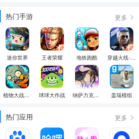
热门手游
更多
迷你世界
王者荣耀
地铁跑酷
穿越火线-枪战王者
植物大战僵尸2
球球大作战
纳萨力克之王
盖瑞模组
热门应用
更多