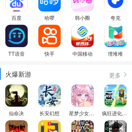
百度
哈啰
韩小圈
夸克
TT语音
快手
中国移动
埋堆堆
火爆新游
更多
仙命决
长安幻想
星梦少女换装
疯狂进化防卫战