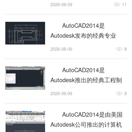
工具，主打稳定2D施工图绘
2026-08-09
11
制与轻量化三维建模，适配
建筑、机械、室内、市政多
AutoCAD2014是
行业工程设计。版本新增图
Autodesk发布的经典专业
纸标签页、实景地理地图、
CAD制图设计软件，是工程
2026-08-09
8
协同设计交流模块，优化命
设计领域使用率极高的老牌
令行智能纠错与图层批量管
绘图工具。软件专注精准二
AutoCAD2014是
理，支持Win8触屏操作、点
维绘图、图纸编辑、参数化
Autodesk推出的经典工程制
云扫描数据导入，兼容各类
设计及基础三维建模，广泛
图设计软件，主打高效精准
DWG图纸格式，文件互通...
2026-08-09
8
应用于建筑设计、机械制
的二维工程绘图与基础三维
造、土木工程、室内设计等
建模作业，适配建筑、机
AutoCAD2014是由美国
多个行业。软件优化绘图流
械、市政、室内设计等多行
Autodesk公司推出的计算机
畅度与文件兼容性，支持参
业场景。软件优化运行机制