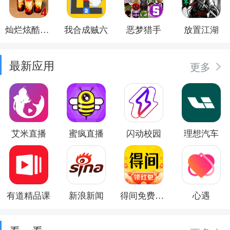
灿烂炫酷模拟器
我合成贼六
恶梦猎手
放置江湖
最新应用
更多
艾米直播
蜜疯直播
闪动校园
理想汽车
有道精品课
新浪新闻
得间免费小说
心遇