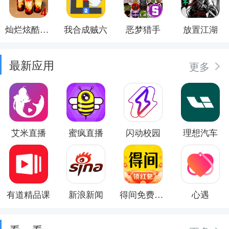
灿烂炫酷模拟器
我合成贼六
恶梦猎手
放置江湖
最新应用
更多
艾米直播
蜜疯直播
闪动校园
理想汽车
有道精品课
新浪新闻
得间免费小说
心遇