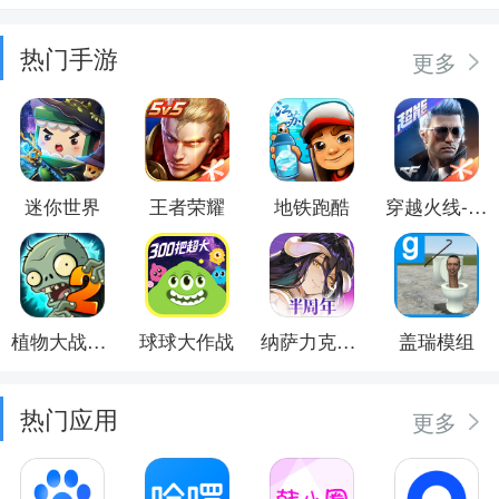
热门手游
更多
迷你世界
王者荣耀
地铁跑酷
穿越火线-枪战王者
植物大战僵尸2
球球大作战
纳萨力克之王
盖瑞模组
热门应用
更多