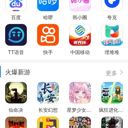
百度
哈啰
韩小圈
夸克
TT语音
快手
中国移动
埋堆堆
火爆新游
更多
仙命决
长安幻想
星梦少女换装
疯狂进化防卫战