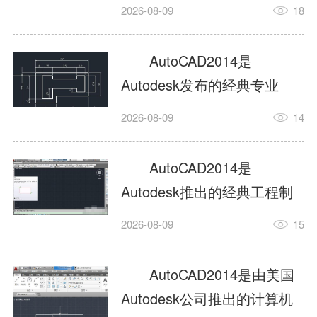
工具，主打稳定2D施工图绘
2026-08-09
18
制与轻量化三维建模，适配
建筑、机械、室内、市政多
AutoCAD2014是
行业工程设计。版本新增图
Autodesk发布的经典专业
纸标签页、实景地理地图、
CAD制图设计软件，是工程
2026-08-09
14
协同设计交流模块，优化命
设计领域使用率极高的老牌
令行智能纠错与图层批量管
绘图工具。软件专注精准二
AutoCAD2014是
理，支持Win8触屏操作、点
维绘图、图纸编辑、参数化
Autodesk推出的经典工程制
云扫描数据导入，兼容各类
设计及基础三维建模，广泛
图设计软件，主打高效精准
DWG图纸格式，文件互通...
2026-08-09
15
应用于建筑设计、机械制
的二维工程绘图与基础三维
造、土木工程、室内设计等
建模作业，适配建筑、机
AutoCAD2014是由美国
多个行业。软件优化绘图流
械、市政、室内设计等多行
Autodesk公司推出的计算机
畅度与文件兼容性，支持参
业场景。软件优化运行机制