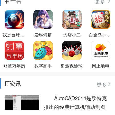
看一看
更多
我是台球大师
爱琳诗篇
大店小二
白金岛手游放炮罚
财童万年历
数字高手
刺激保龄球
网上地电
IT资讯
更多
AutoCAD2014是欧特克
推出的经典计算机辅助制图