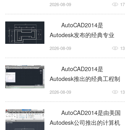
工具，主打稳定2D施工图绘
2026-08-09
17
制与轻量化三维建模，适配
建筑、机械、室内、市政多
AutoCAD2014是
行业工程设计。版本新增图
Autodesk发布的经典专业
纸标签页、实景地理地图、
CAD制图设计软件，是工程
2026-08-09
13
协同设计交流模块，优化命
设计领域使用率极高的老牌
令行智能纠错与图层批量管
绘图工具。软件专注精准二
AutoCAD2014是
理，支持Win8触屏操作、点
维绘图、图纸编辑、参数化
Autodesk推出的经典工程制
云扫描数据导入，兼容各类
设计及基础三维建模，广泛
图设计软件，主打高效精准
DWG图纸格式，文件互通...
2026-08-09
13
应用于建筑设计、机械制
的二维工程绘图与基础三维
造、土木工程、室内设计等
建模作业，适配建筑、机
AutoCAD2014是由美国
多个行业。软件优化绘图流
械、市政、室内设计等多行
Autodesk公司推出的计算机
畅度与文件兼容性，支持参
业场景。软件优化运行机制