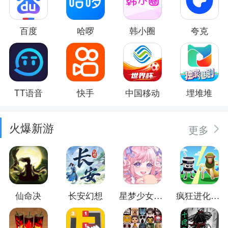
百度
哈啰
韩小圈
夸克
TT语音
快手
中国移动
埋堆堆
火爆新游
更多
仙命决
长安幻想
星梦少女换装
疯狂进化防卫战