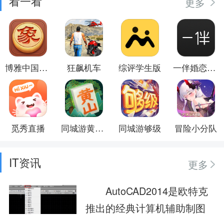
看一看
更多
博雅中国象棋
狂飙机车
综评学生版
一伴婚恋相亲
觅秀直播
同城游黄山麻将
同城游够级
冒险小分队
IT资讯
更多
AutoCAD2014是欧特克
推出的经典计算机辅助制图