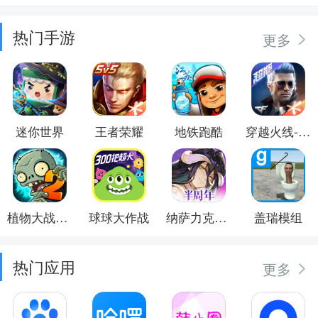
热门手游
更多
迷你世界
王者荣耀
地铁跑酷
穿越火线-枪战王者
植物大战僵尸2
球球大作战
纳萨力克之王
盖瑞模组
热门应用
更多