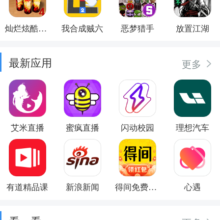
灿烂炫酷模拟器
我合成贼六
恶梦猎手
放置江湖
最新应用
更多
艾米直播
蜜疯直播
闪动校园
理想汽车
有道精品课
新浪新闻
得间免费小说
心遇