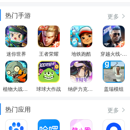
热门手游
更多
迷你世界
王者荣耀
地铁跑酷
穿越火线-枪战王者
植物大战僵尸2
球球大作战
纳萨力克之王
盖瑞模组
热门应用
更多