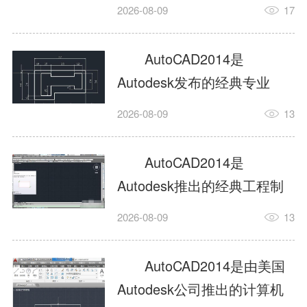
工具，主打稳定2D施工图绘
2026-08-09
17
制与轻量化三维建模，适配
建筑、机械、室内、市政多
AutoCAD2014是
行业工程设计。版本新增图
Autodesk发布的经典专业
纸标签页、实景地理地图、
CAD制图设计软件，是工程
2026-08-09
13
协同设计交流模块，优化命
设计领域使用率极高的老牌
令行智能纠错与图层批量管
绘图工具。软件专注精准二
AutoCAD2014是
理，支持Win8触屏操作、点
维绘图、图纸编辑、参数化
Autodesk推出的经典工程制
云扫描数据导入，兼容各类
设计及基础三维建模，广泛
图设计软件，主打高效精准
DWG图纸格式，文件互通...
2026-08-09
13
应用于建筑设计、机械制
的二维工程绘图与基础三维
造、土木工程、室内设计等
建模作业，适配建筑、机
AutoCAD2014是由美国
多个行业。软件优化绘图流
械、市政、室内设计等多行
Autodesk公司推出的计算机
畅度与文件兼容性，支持参
业场景。软件优化运行机制