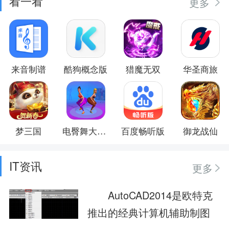
看一看
更多
来音制谱
酷狗概念版
猎魔无双
华圣商旅
梦三国
电臀舞大作战
百度畅听版
御龙战仙
IT资讯
更多
AutoCAD2014是欧特克
推出的经典计算机辅助制图