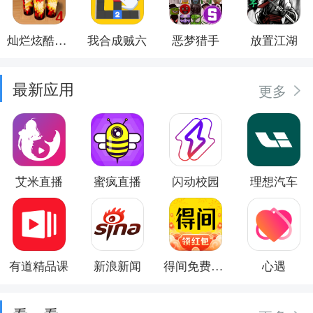
灿烂炫酷模拟器
我合成贼六
恶梦猎手
放置江湖
最新应用
更多
艾米直播
蜜疯直播
闪动校园
理想汽车
有道精品课
新浪新闻
得间免费小说
心遇