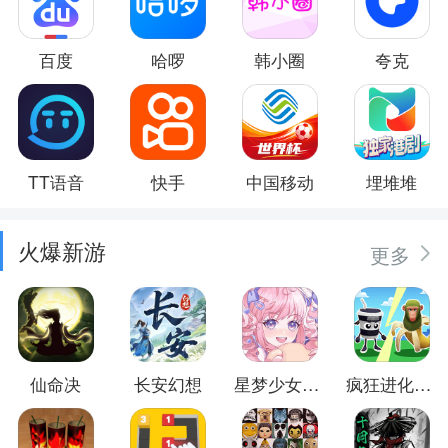
百度
哈啰
韩小圈
夸克
TT语音
快手
中国移动
埋堆堆
火爆新游
更多
仙命决
长安幻想
星梦少女换装
疯狂进化防卫战