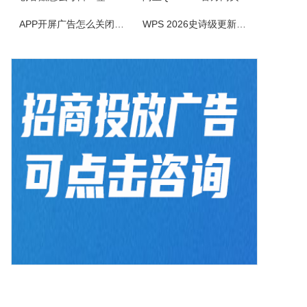
AiPPT专家软件是一款智能创新的PPT制作工具，致力于为广大用户提供便捷、高效的PPT制作体验。作为一款人工智能助手，软件具备一键生成PPT、智能生成大纲、海量模板和素材可以选择以及文档后台管理等功能，让您轻松应对各种演示场景，提升工作效率。1.一键生成PPT：只需输入主题、关键词和要点，系统便会...
APP开屏广告怎么关闭？3招彻底关闭跳转
WPS 2026史诗级更新！重构存储管理，深度融合AI应用