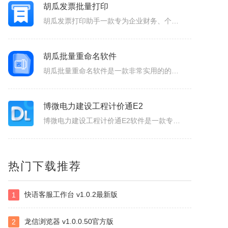
胡瓜发票批量打印
胡瓜发票打印助手一款专为企业财务、个体经营者设计的发票合并打印工具，支持OFD/PNG/PDF格式电子发票的批量导入与智能处理。用户可通过拖拽文件或一键添加实现快速导入，并自定义A4、A4-1-2-3-4/A5纸张的排版模板（如多张发票合并打印、清单自动适配），同时支持OFD转PDF格式，兼容性更强...
胡瓜批量重命名软件
胡瓜批量重命名软件是一款非常实用的的文件管理工具，软件功能强大，操作简单易用，支持Windows平台，并且兼容多种文件系统，支持批量修改文件名，提供批量修改文件名、提取文件名、新建文件夹等多种操作，满足用户多样化的需求，大大的提高工作效率，感兴趣的小伙伴赶快下载使用吧！胡瓜批量重命名软件功能1、批量...
博微电力建设工程计价通E2
博微电力建设工程计价通E2软件是一款专门辅助造价人员编制电力建设工程概预算、施工图预算综合单价法、招投标、施工结算造价文件的软件产品。
NirSoft SmartSniff
热门下载推荐
捕获通过网络适配器的TCP/IP数据包，并且可以以客户端和服务器之间的会话序列的形式查看所捕获取的数据。可以使用两种模式查看TCP/IP会话：ASCII模式（针对以文本为基础的协议，例如HTTP、SMTP，POP3和FTP。），十六进制转储模式（针对以非文本形式为基础的协议，例如DNS）。
快语客服工作台 v1.0.2最新版
1
Selteco Menu Maker
是一个专业级的网页菜单生成工具。中文支持较好。您不需要了解任何DTHML或JAVASCRIPT知识，简单的几步就可生成动态网页菜单。最主要的是，你可以随时修改随时预览，生成的。JS文件可嵌入任意一个网页中。你可以修改菜单背景颜色，字体颜色，子菜单项目。
龙信浏览器 v1.0.0.50官方版
2