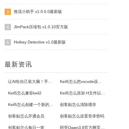
推流小助手 v1.0.0.0最新版
3
格尔维一键建站软件
通过软件可以建设网站，顶级域名2级域名全都一键生成。
JlmPack压缩包 v1.0.10官方版
4
Hotkey Detective v1.0最新版
5
Offline Commander
OfflineCommander是一个网页抓取工具，支持FILE、HTTP、HTTPS、FTP协议和Proxy，还可以对抓取回来的网页资料做关键字、网址、标题、内文、文件大小、格式、文件修改日期等检索设置。
最新资讯
Property Cube
PropertyCube是一款很酷的而简单快速的更改文件名软件，可同时改变文件的三个属性（只读、隐藏、存档）、两个时间标志（修改和创建日期）、重命名还具有替换、插入、增加、删除等功能。另外，重命名特点，如预习、撤销、错误日志，和相同的名字命名都可以更改。
让AI给自己装大脑！手把手教你学会安装使用Agent Skill
Keil5怎么把vscode设置外部编辑器
Keil5怎么兼容keil2
Keil5怎么添加.H文件以及Keil5添加.H文件的方法
电小二成套报价元件选型软件
Keil5怎么创建一个新的51单片机项目
创客贴怎么清除缓存
电小二电气选型报价软件是一款专业的电气元件选型软件，是利驰软件最新推出的一款客户端元件选型工具。电小二具有快速选型、查价、找样本、上手快的特点。电小二电气元件选型软件及元件库定期更新，永久免费。
创客贴怎么开通会员
创客贴怎么设置登录密码
AiPPT专家
创客贴怎么每日一签
阿里Qwen3.8官方网页版入口