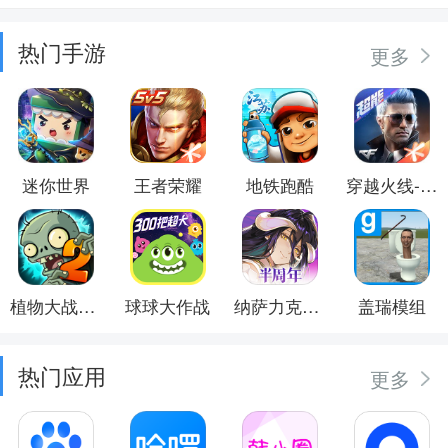
热门手游
更多
迷你世界
王者荣耀
地铁跑酷
穿越火线-枪战王者
植物大战僵尸2
球球大作战
纳萨力克之王
盖瑞模组
热门应用
更多