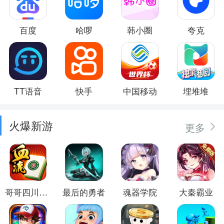
百度
哈啰
韩小圈
夸克
TT语音
快手
中国移动
埋堆堆
火爆新游
更多
哥哥四川麻将
最后的勇者
魂器学院
大秦霸业