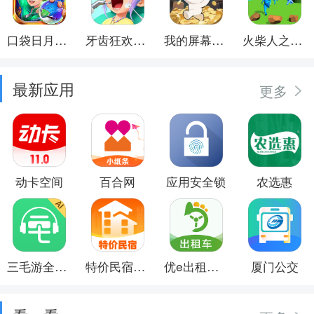
口袋日月游戏软件
牙齿狂欢派对
我的屏幕在喷钱
火柴人之觉醒年代
最新应用
更多
动卡空间
百合网
应用安全锁
农选惠
三毛游全球景点讲解语音导游
特价民宿预订
优e出租司机
厦门公交