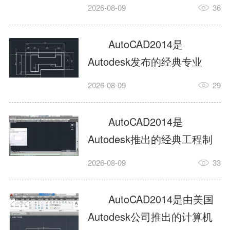
工具，主打稳定2D施工图绘
2026-08-09
36
制与轻量化三维建模，适配
建筑、机械、室内、市政多
AutoCAD2014是
行业工程设计。版本新增图
Autodesk发布的经典专业
纸标签页、实景地理地图、
CAD制图设计软件，是工程
2026-08-09
29
协同设计交流模块，优化命
设计领域使用率极高的老牌
令行智能纠错与图层批量管
绘图工具。软件专注精准二
AutoCAD2014是
理，支持Win8触屏操作、点
维绘图、图纸编辑、参数化
Autodesk推出的经典工程制
云扫描数据导入，兼容各类
设计及基础三维建模，广泛
图设计软件，主打高效精准
DWG图纸格式，文件互通...
2026-08-09
33
应用于建筑设计、机械制
的二维工程绘图与基础三维
造、土木工程、室内设计等
建模作业，适配建筑、机
AutoCAD2014是由美国
多个行业。软件优化绘图流
械、市政、室内设计等多行
Autodesk公司推出的计算机
畅度与文件兼容性，支持参
业场景。软件优化运行机制