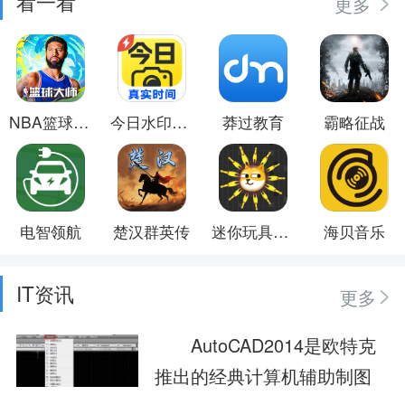
看一看
更多
NBA篮球大师
今日水印相机极简版
莽过教育
霸略征战
电智领航
楚汉群英传
迷你玩具消消乐
海贝音乐
IT资讯
更多
AutoCAD2014是欧特克
推出的经典计算机辅助制图