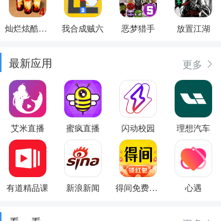
灿烂炫酷模拟器
我合成贼六
恶梦猎手
放置江湖
最新应用
更多
艾米直播
蜜疯直播
闪动校园
理想汽车
有道精品课
新浪新闻
得间免费小说
心遇