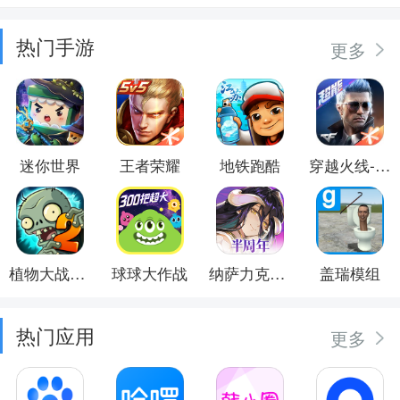
热门手游
更多
迷你世界
王者荣耀
地铁跑酷
穿越火线-枪战王者
植物大战僵尸2
球球大作战
纳萨力克之王
盖瑞模组
热门应用
更多