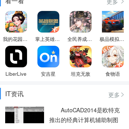
看一看
更多
我的花园世界
掌上英雄联盟
全民养成之女皇陛下
极品模拟车手
LiberLive
安吉星
坦克无敌
食物语
IT资讯
更多
AutoCAD2014是欧特克
推出的经典计算机辅助制图