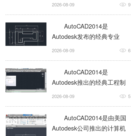
工具，主打稳定2D施工图绘
2026-08-09
9
制与轻量化三维建模，适配
建筑、机械、室内、市政多
AutoCAD2014是
行业工程设计。版本新增图
Autodesk发布的经典专业
纸标签页、实景地理地图、
CAD制图设计软件，是工程
2026-08-09
6
协同设计交流模块，优化命
设计领域使用率极高的老牌
令行智能纠错与图层批量管
绘图工具。软件专注精准二
AutoCAD2014是
理，支持Win8触屏操作、点
维绘图、图纸编辑、参数化
Autodesk推出的经典工程制
云扫描数据导入，兼容各类
设计及基础三维建模，广泛
图设计软件，主打高效精准
DWG图纸格式，文件互通...
2026-08-09
5
应用于建筑设计、机械制
的二维工程绘图与基础三维
造、土木工程、室内设计等
建模作业，适配建筑、机
AutoCAD2014是由美国
多个行业。软件优化绘图流
械、市政、室内设计等多行
Autodesk公司推出的计算机
畅度与文件兼容性，支持参
业场景。软件优化运行机制