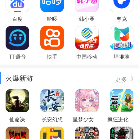
百度
哈啰
韩小圈
夸克
TT语音
快手
中国移动
埋堆堆
火爆新游
更多
仙命决
长安幻想
星梦少女换装
疯狂进化防卫战