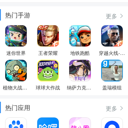
热门手游
更多
迷你世界
王者荣耀
地铁跑酷
穿越火线-枪战王者
植物大战僵尸2
球球大作战
纳萨力克之王
盖瑞模组
热门应用
更多