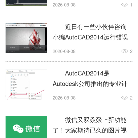
填充?今日为你们带来的文章
2026-08-08
1
是关于AutoCAD2014如何使
用图案填充的内容，还有不
近日有一些小伙伴咨询
清楚小伙伴和小编一起去学
小编AutoCAD2014运行错误
习一下吧。1.打开
怎么办?下面就为大家带来了
2026-08-08
2
AutoCAD2014这款软件，进
AutoCAD2014运行错误怎么
入AutoCAD2014的操作界
办的解决方法，有需要的小
AutoCAD2014是
面，如图所示：2.在该界面内
伙伴可以来了解了解哦。1.打
Autodesk公司推出的专业计
找到矩形选项，如图所示：3.
开控制面板，选择
算机辅助设计（CAD）软
点击矩...
2026-08-08
2
AutodeskAutoCAD2014。2.
件，广泛应用于机械、电
等AutodeskAutoCAD2014的
子、建筑、服装等多个工程
微信又双叒叕上新功能
安装程序加载完毕。3.选择添
与设计领域。作为行业标准
了！大家期待已久的图片视
加/...
工具之一，它提供了强大的