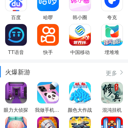
百度
哈啰
韩小圈
夸克
TT语音
快手
中国移动
埋堆堆
火爆新游
更多
眼力大侦探
我做手机壳特好看
颜色大作战
混沌挂机