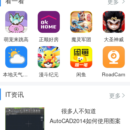
看一看
更多
萌宠来跳高
正顺好房
魔灵军团
大圣神威
本地天气预报
漫斗纪元
闲鱼
RoadCam
IT资讯
更多
很多人不知道
AutoCAD2014如何使用图案