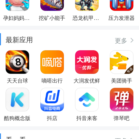
孕妇妈妈日记
挖矿小能手
恐龙机甲射手
压力发泄器
最新应用
更多
天天台球
嘀嗒出行
大润发优鲜
美团骑手
酷狗概念版
抖店
抖音来客
弹琴吧