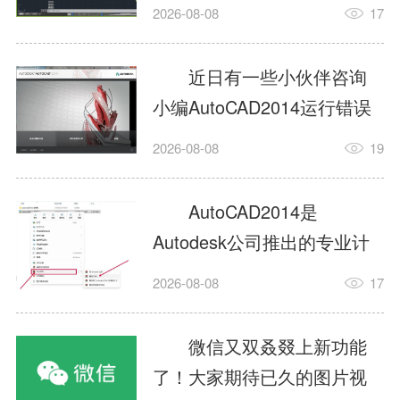
填充?今日为你们带来的文章
2026-08-08
17
是关于AutoCAD2014如何使
用图案填充的内容，还有不
近日有一些小伙伴咨询
清楚小伙伴和小编一起去学
小编AutoCAD2014运行错误
习一下吧。1.打开
怎么办?下面就为大家带来了
2026-08-08
19
AutoCAD2014这款软件，进
AutoCAD2014运行错误怎么
入AutoCAD2014的操作界
办的解决方法，有需要的小
AutoCAD2014是
面，如图所示：2.在该界面内
伙伴可以来了解了解哦。1.打
Autodesk公司推出的专业计
找到矩形选项，如图所示：3.
开控制面板，选择
算机辅助设计（CAD）软
点击矩...
2026-08-08
17
AutodeskAutoCAD2014。2.
件，广泛应用于机械、电
等AutodeskAutoCAD2014的
子、建筑、服装等多个工程
微信又双叒叕上新功能
安装程序加载完毕。3.选择添
与设计领域。作为行业标准
了！大家期待已久的图片视
加/...
工具之一，它提供了强大的