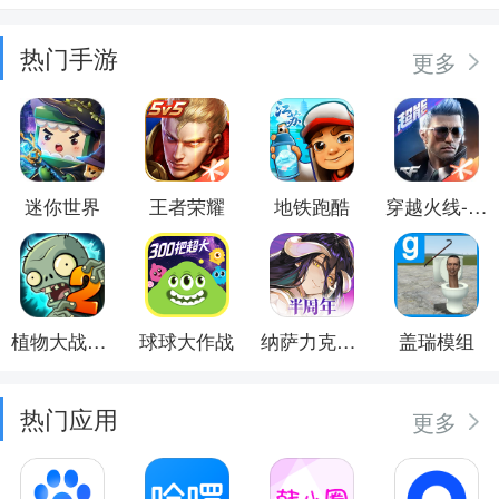
热门手游
更多
迷你世界
王者荣耀
地铁跑酷
穿越火线-枪战王者
植物大战僵尸2
球球大作战
纳萨力克之王
盖瑞模组
热门应用
更多