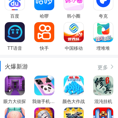
百度
哈啰
韩小圈
夸克
TT语音
快手
中国移动
埋堆堆
火爆新游
更多
眼力大侦探
我做手机壳特好看
颜色大作战
混沌挂机