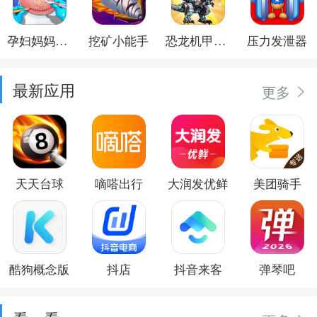
孕妇妈妈日记
挖矿小能手
恐龙机甲射手
压力发泄器
最新应用
更多
天天台球
嘀嗒出行
大润发优鲜
美团骑手
酷狗概念版
抖店
抖音来客
弹琴吧