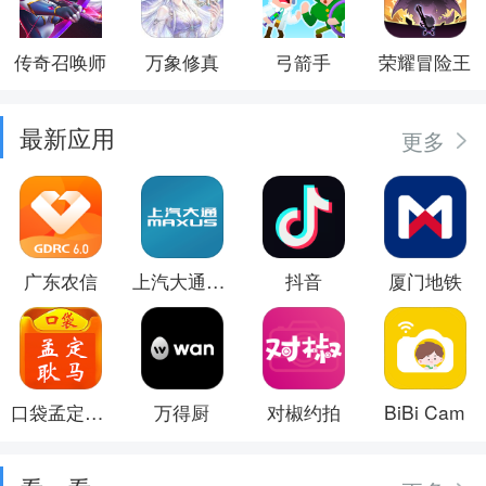
传奇召唤师
万象修真
弓箭手
荣耀冒险王
最新应用
更多
广东农信
上汽大通MAXUS
抖音
厦门地铁
口袋孟定耿马
万得厨
对椒约拍
BiBi Cam