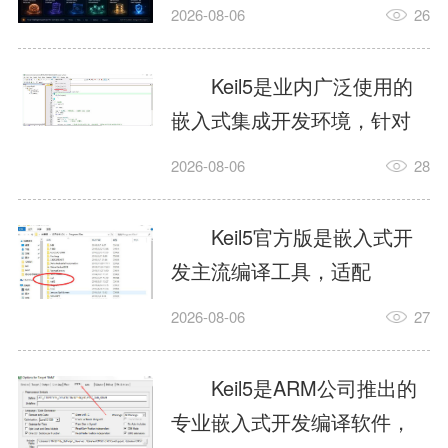
我订个明天早上的闹钟，它
2026-08-06
26
顶多回一段好的。为什么会
这样？因为AI，就是个只会
Keil5是业内广泛使用的
耍嘴皮子的书呆子。它脑子
嵌入式集成开发环境，针对
里有海量知识，但没有真正
ARM、51内核单片机提供编
2026-08-06
28
激发出来实力。而
译、调试、仿真一体化能
AgentSkill，就是给AI大脑装
力，代码编译稳定，调试工
Keil5官方版是嵌入式开
上的一双机械手，它真的能
具成熟，大量开源项目基于
发主流编译工具，适配
解决很多问题。1什么是
该平台开发。新项目需要单
STM32、51单片机等多款芯
AgentSkillSkill指...
2026-08-06
27
独下载对应芯片支持包，新
片，编辑器功能完善，支持
手配置难度较高，正版商业
在线调试、代码仿真，兼容
Keil5是ARM公司推出的
授权费用不菲，未授权版本
众多厂商芯片安装包。软件
专业嵌入式开发编译软件，
存在程序容量限制，适合硬
需要手动添加器件库，初次