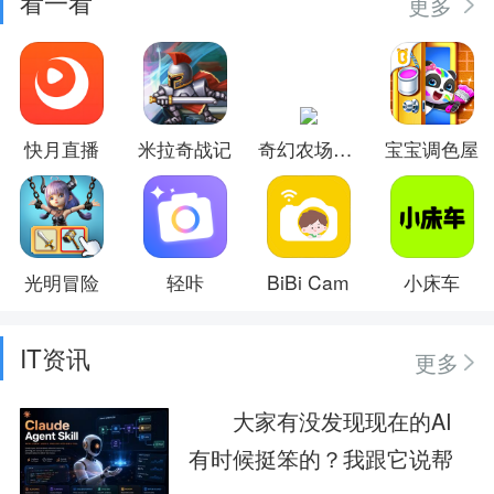
看一看
更多
快月直播
米拉奇战记
奇幻农场物语
宝宝调色屋
光明冒险
轻咔
BiBi Cam
小床车
IT资讯
更多
大家有没发现现在的AI
有时候挺笨的？我跟它说帮