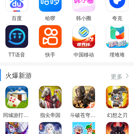
百度
哈啰
韩小圈
夸克
TT语音
快手
中国移动
埋堆堆
火爆新游
更多
同城游打大尖
指尖帝国
斗破苍穹：异火重燃
幻想之刃