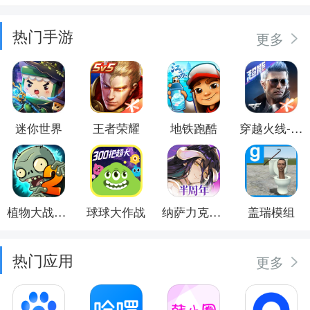
热门手游
更多
迷你世界
王者荣耀
地铁跑酷
穿越火线-枪战王者
植物大战僵尸2
球球大作战
纳萨力克之王
盖瑞模组
热门应用
更多