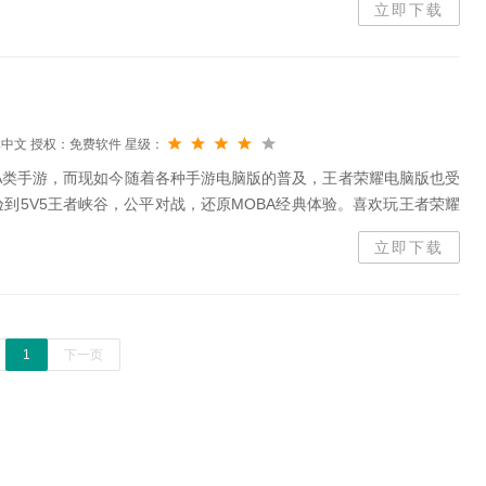
立即下载
体中文
授权：免费软件
星级：
A类手游，而现如今随着各种手游电脑版的普及，王者荣耀电脑版也受
到5V5王者峡谷，公平对战，还原MOBA经典体验。喜欢玩王者荣耀
提供王者荣耀电脑最新版免费下载!王者荣耀电脑版最新资讯《王者荣
立即下载
1
下一页