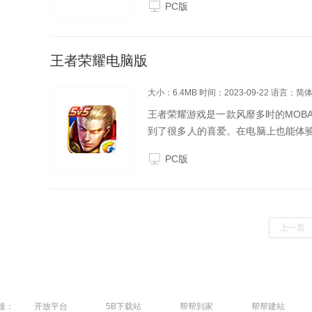
PC版
份等。2、海...
王者荣耀电脑版
大小：6.4MB
时间：2023-09-22
语言：简
王者荣耀游戏是一款风靡多时的MOB
到了很多人的喜爱。在电脑上也能体验
但又不想用手机玩的小伙伴们，为您
PC版
耀》这款游戏...
上一页
接：
开放平台
5B下载站
帮帮到家
帮帮建站