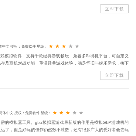
容性支持X86、ARM架构CPU，适配...
立即下载
体中文
授权：免费软件
星级：
街机游戏模拟软件，支持千款经典游戏畅玩，兼容多种街机平台，可自定义
保存及联机对战功能，重温经典游戏体验，满足怀旧与娱乐需求，接下
。mame32plus亮点1、资源海量海量游戏库持续更新经典与...
立即下载
简体中文
授权：免费软件
星级：
必需的模拟器工具。gba模拟器游戏最新版的作用是模拟GBA游戏机的
久远了，但是好玩的佳作仍然数不胜数，还有很多广大的爱好者会去玩