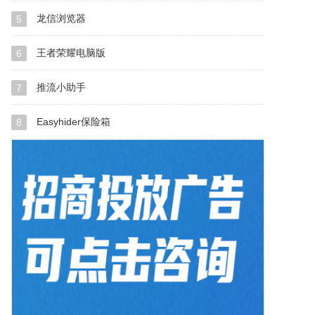
龙信浏览器
5
王者荣耀电脑版
6
推流小助手
7
Easyhider保险箱
8