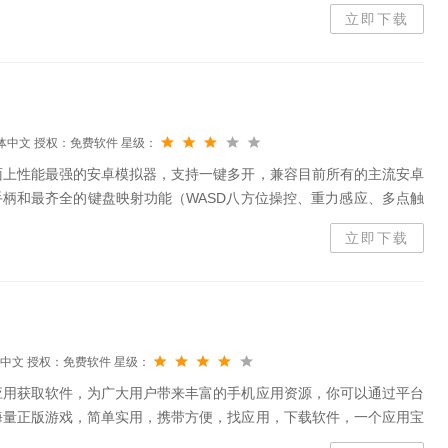
戏还可以支持GB、SGB、GBC和GBC在GBA上的模拟档案类型...
立即下载
体中文
授权：免费软件
星级：
面上性能最强的安卓模拟器，支持一键多开，兼容目前所有的主流安卓
线手柄和最齐全的键盘映射功能（WASD八方位操控、重力感应、多点触
下载。逍遥安卓模拟器功能简介1，一键无限多开（一次安装、无需沙
立即下载
中文
授权：免费软件
星级：
应用获取软件，为广大用户带来丰富的手机应用资源，你可以通过平台
海量正版游戏，简单实用，携带方便，找应用，下载软件，一个应用宝
用宝软件功能1、手机管理：轻松管理手机文件，包括：垃圾清理、数据备