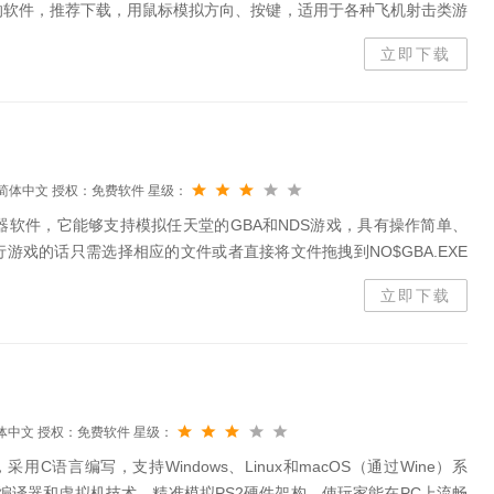
的软件，推荐下载，用鼠标模拟方向、按键，适用于各种飞机射击类游
件，对该软件电脑版有兴趣的用户千万不要错过，快来下载吧！鼠标方
立即下载
简体中文
授权：免费软件
星级：
拟器软件，它能够支持模拟任天堂的GBA和NDS游戏，具有操作简单、
游戏的话只需选择相应的文件或者直接将文件拖拽到NO$GBA.EXE
能，让你玩游戏更加的简单哦！NO$GBA模拟器特色1、拥有DS...
立即下载
体中文
授权：免费软件
星级：
用C语言编写，支持Windows、Linux和macOS（通过Wine）系
重编译器和虚拟机技术，精准模拟PS2硬件架构，使玩家能在PC上流畅