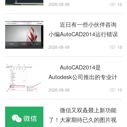
填充?今日为你们带来的文章
2026-08-08
16
是关于AutoCAD2014如何使
用图案填充的内容，还有不
近日有一些小伙伴咨询
清楚小伙伴和小编一起去学
小编AutoCAD2014运行错误
习一下吧。1.打开
怎么办?下面就为大家带来了
2026-08-08
18
AutoCAD2014这款软件，进
AutoCAD2014运行错误怎么
入AutoCAD2014的操作界
办的解决方法，有需要的小
AutoCAD2014是
面，如图所示：2.在该界面内
伙伴可以来了解了解哦。1.打
Autodesk公司推出的专业计
找到矩形选项，如图所示：3.
开控制面板，选择
算机辅助设计（CAD）软
点击矩...
2026-08-08
16
AutodeskAutoCAD2014。2.
件，广泛应用于机械、电
等AutodeskAutoCAD2014的
子、建筑、服装等多个工程
微信又双叒叕上新功能
安装程序加载完毕。3.选择添
与设计领域。作为行业标准
了！大家期待已久的图片视
加/...
工具之一，它提供了强大的