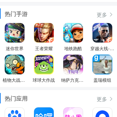
热门手游
更多
迷你世界
王者荣耀
地铁跑酷
穿越火线-枪战王者
植物大战僵尸2
球球大作战
纳萨力克之王
盖瑞模组
热门应用
更多