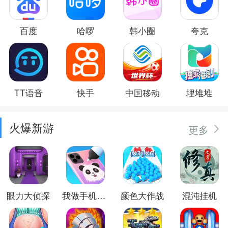
百度
哈啰
韩小圈
夸克
TT语音
快手
中国移动
埋堆堆
火爆新游
更多
眼力大侦探
我做手机壳特好看
颜色大作战
混沌挂机