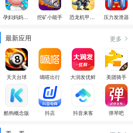
孕妇妈妈日记
挖矿小能手
恐龙机甲射手
压力发泄器
最新应用
更多
天天台球
嘀嗒出行
大润发优鲜
美团骑手
酷狗概念版
抖店
抖音来客
弹琴吧