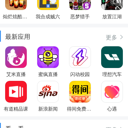
灿烂炫酷模拟器
我合成贼六
恶梦猎手
放置江湖
最新应用
更多
艾米直播
蜜疯直播
闪动校园
理想汽车
有道精品课
新浪新闻
得间免费小说
心遇