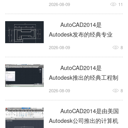
工具，主打稳定2D施工图绘
2026-08-09
11
制与轻量化三维建模，适配
建筑、机械、室内、市政多
AutoCAD2014是
行业工程设计。版本新增图
Autodesk发布的经典专业
纸标签页、实景地理地图、
CAD制图设计软件，是工程
2026-08-09
8
协同设计交流模块，优化命
设计领域使用率极高的老牌
令行智能纠错与图层批量管
绘图工具。软件专注精准二
AutoCAD2014是
理，支持Win8触屏操作、点
维绘图、图纸编辑、参数化
Autodesk推出的经典工程制
云扫描数据导入，兼容各类
设计及基础三维建模，广泛
图设计软件，主打高效精准
DWG图纸格式，文件互通...
2026-08-09
8
应用于建筑设计、机械制
的二维工程绘图与基础三维
造、土木工程、室内设计等
建模作业，适配建筑、机
AutoCAD2014是由美国
多个行业。软件优化绘图流
械、市政、室内设计等多行
Autodesk公司推出的计算机
畅度与文件兼容性，支持参
业场景。软件优化运行机制