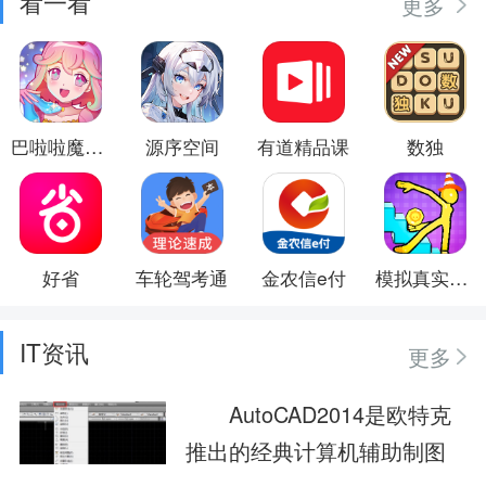
看一看
更多
巴啦啦魔法水晶鞋
源序空间
有道精品课
数独
好省
车轮驾考通
金农信e付
模拟真实寻宝
IT资讯
更多
AutoCAD2014是欧特克
推出的经典计算机辅助制图