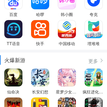
百度
哈啰
韩小圈
夸克
TT语音
快手
中国移动
埋堆堆
火爆新游
更多
仙命决
长安幻想
星梦少女换装
疯狂进化防卫战