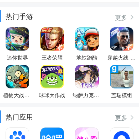
热门手游
更多
迷你世界
王者荣耀
地铁跑酷
穿越火线-枪战王者
植物大战僵尸2
球球大作战
纳萨力克之王
盖瑞模组
热门应用
更多