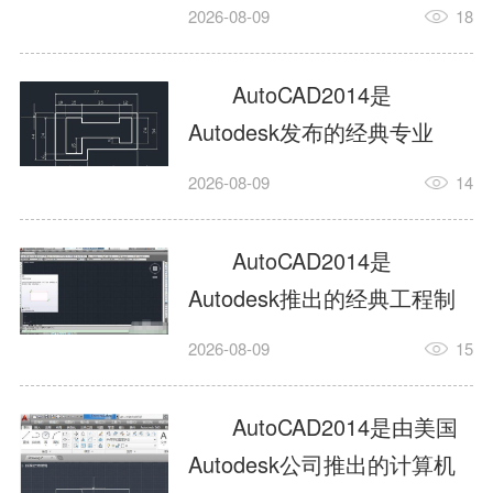
工具，主打稳定2D施工图绘
2026-08-09
18
制与轻量化三维建模，适配
建筑、机械、室内、市政多
AutoCAD2014是
行业工程设计。版本新增图
Autodesk发布的经典专业
纸标签页、实景地理地图、
CAD制图设计软件，是工程
2026-08-09
14
协同设计交流模块，优化命
设计领域使用率极高的老牌
令行智能纠错与图层批量管
绘图工具。软件专注精准二
AutoCAD2014是
理，支持Win8触屏操作、点
维绘图、图纸编辑、参数化
Autodesk推出的经典工程制
云扫描数据导入，兼容各类
设计及基础三维建模，广泛
图设计软件，主打高效精准
DWG图纸格式，文件互通...
2026-08-09
15
应用于建筑设计、机械制
的二维工程绘图与基础三维
造、土木工程、室内设计等
建模作业，适配建筑、机
AutoCAD2014是由美国
多个行业。软件优化绘图流
械、市政、室内设计等多行
Autodesk公司推出的计算机
畅度与文件兼容性，支持参
业场景。软件优化运行机制