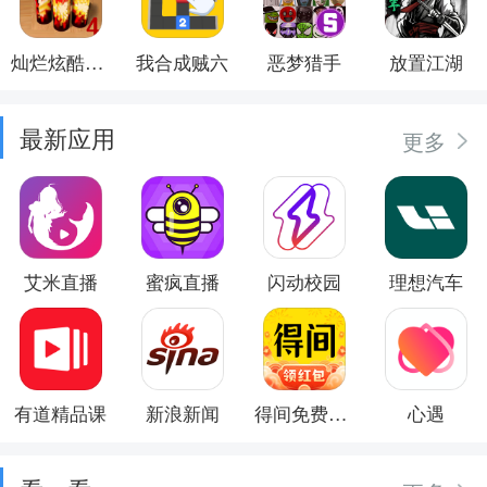
灿烂炫酷模拟器
我合成贼六
恶梦猎手
放置江湖
最新应用
更多
艾米直播
蜜疯直播
闪动校园
理想汽车
有道精品课
新浪新闻
得间免费小说
心遇