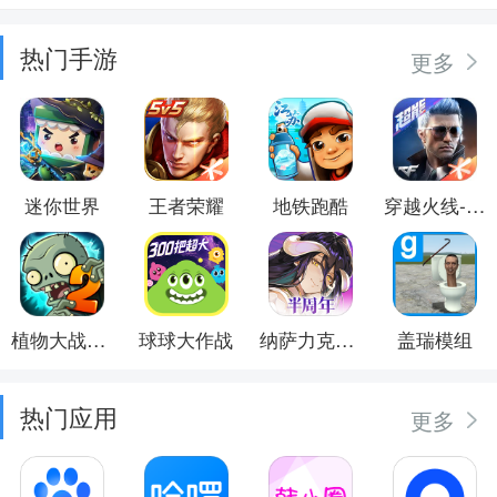
热门手游
更多
迷你世界
王者荣耀
地铁跑酷
穿越火线-枪战王者
植物大战僵尸2
球球大作战
纳萨力克之王
盖瑞模组
热门应用
更多