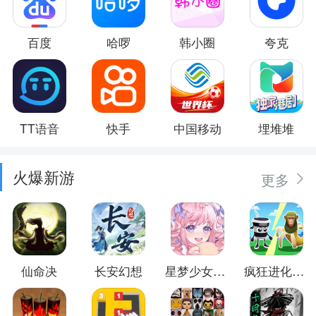
百度
哈啰
韩小圈
夸克
TT语音
快手
中国移动
埋堆堆
火爆新游
更多
仙命决
长安幻想
星梦少女换装
疯狂进化防卫战