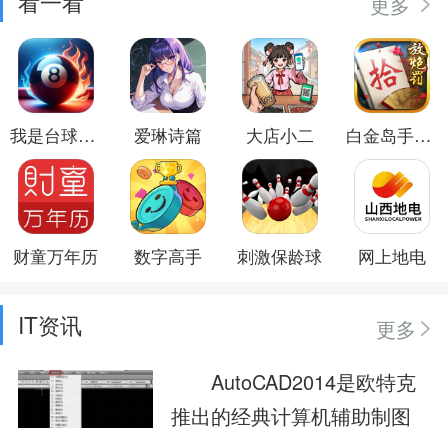
看一看
更多
我是台球大师
爱琳诗篇
大店小二
白金岛手游放炮罚
财童万年历
数字高手
刺激保龄球
网上地电
IT资讯
更多
AutoCAD2014是欧特克
推出的经典计算机辅助制图