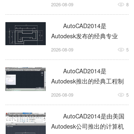
工具，主打稳定2D施工图绘
2026-08-09
8
制与轻量化三维建模，适配
建筑、机械、室内、市政多
AutoCAD2014是
行业工程设计。版本新增图
Autodesk发布的经典专业
纸标签页、实景地理地图、
CAD制图设计软件，是工程
2026-08-09
5
协同设计交流模块，优化命
设计领域使用率极高的老牌
令行智能纠错与图层批量管
绘图工具。软件专注精准二
AutoCAD2014是
理，支持Win8触屏操作、点
维绘图、图纸编辑、参数化
Autodesk推出的经典工程制
云扫描数据导入，兼容各类
设计及基础三维建模，广泛
图设计软件，主打高效精准
DWG图纸格式，文件互通...
2026-08-09
5
应用于建筑设计、机械制
的二维工程绘图与基础三维
造、土木工程、室内设计等
建模作业，适配建筑、机
AutoCAD2014是由美国
多个行业。软件优化绘图流
械、市政、室内设计等多行
Autodesk公司推出的计算机
畅度与文件兼容性，支持参
业场景。软件优化运行机制