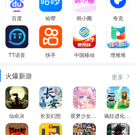
百度
哈啰
韩小圈
夸克
TT语音
快手
中国移动
埋堆堆
火爆新游
更多
仙命决
长安幻想
星梦少女换装
疯狂进化防卫战