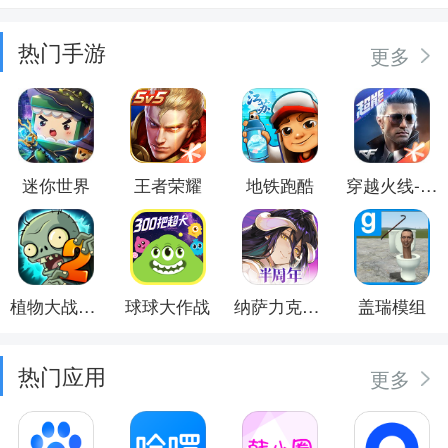
热门手游
更多
迷你世界
王者荣耀
地铁跑酷
穿越火线-枪战王者
植物大战僵尸2
球球大作战
纳萨力克之王
盖瑞模组
热门应用
更多