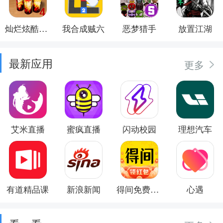
灿烂炫酷模拟器
我合成贼六
恶梦猎手
放置江湖
最新应用
更多
艾米直播
蜜疯直播
闪动校园
理想汽车
有道精品课
新浪新闻
得间免费小说
心遇