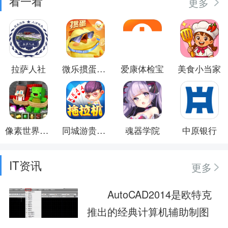
看一看
更多
拉萨人社
微乐掼蛋移动版
爱康体检宝
美食小当家
像素世界生存者冒险
同城游贵港拖拉机
魂器学院
中原银行
IT资讯
更多
AutoCAD2014是欧特克
推出的经典计算机辅助制图