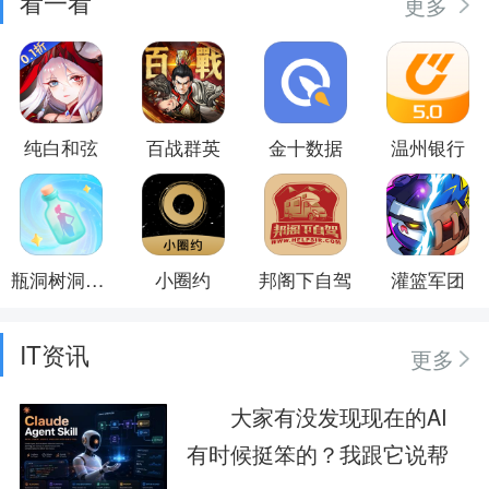
看一看
更多
纯白和弦
百战群英
金十数据
温州银行
瓶洞树洞漂流瓶
小圈约
邦阁下自驾
灌篮军团
IT资讯
更多
大家有没发现现在的AI
有时候挺笨的？我跟它说帮