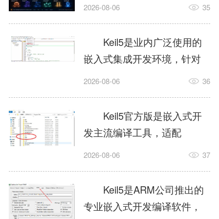
我订个明天早上的闹钟，它
2026-08-06
35
顶多回一段好的。为什么会
这样？因为AI，就是个只会
Keil5是业内广泛使用的
耍嘴皮子的书呆子。它脑子
嵌入式集成开发环境，针对
里有海量知识，但没有真正
ARM、51内核单片机提供编
2026-08-06
36
激发出来实力。而
译、调试、仿真一体化能
AgentSkill，就是给AI大脑装
力，代码编译稳定，调试工
Keil5官方版是嵌入式开
上的一双机械手，它真的能
具成熟，大量开源项目基于
发主流编译工具，适配
解决很多问题。1什么是
该平台开发。新项目需要单
STM32、51单片机等多款芯
AgentSkillSkill指...
2026-08-06
37
独下载对应芯片支持包，新
片，编辑器功能完善，支持
手配置难度较高，正版商业
在线调试、代码仿真，兼容
Keil5是ARM公司推出的
授权费用不菲，未授权版本
众多厂商芯片安装包。软件
专业嵌入式开发编译软件，
存在程序容量限制，适合硬
需要手动添加器件库，初次