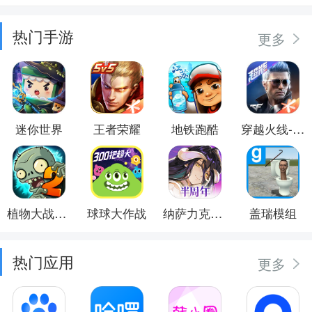
热门手游
更多
迷你世界
王者荣耀
地铁跑酷
穿越火线-枪战王者
植物大战僵尸2
球球大作战
纳萨力克之王
盖瑞模组
热门应用
更多