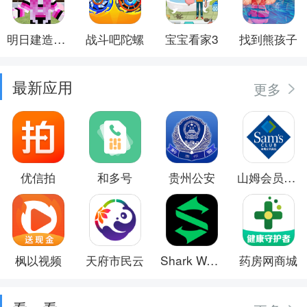
明日建造大师
战斗吧陀螺
宝宝看家3
找到熊孩子
最新应用
更多
优信拍
和多号
贵州公安
山姆会员商店
枫以视频
天府市民云
Shark Wear
药房网商城