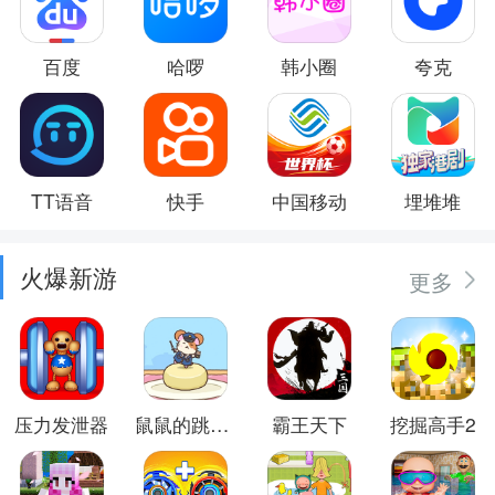
百度
哈啰
韩小圈
夸克
TT语音
快手
中国移动
埋堆堆
火爆新游
更多
压力发泄器
鼠鼠的跳跃冒险
霸王天下
挖掘高手2