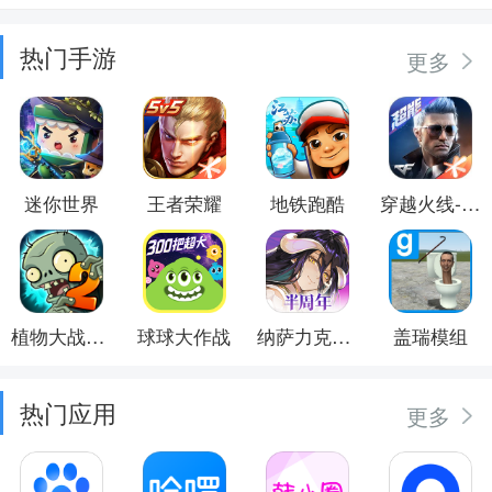
热门手游
更多
迷你世界
王者荣耀
地铁跑酷
穿越火线-枪战王者
植物大战僵尸2
球球大作战
纳萨力克之王
盖瑞模组
热门应用
更多