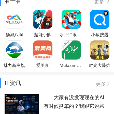
看一看
更多
畅游八闽
超能小队
水上冲浪竞速
小猿搜题
魅力新左旗
爱美食
Mulazim商家
时光大爆炸
IT资讯
更多
大家有没发现现在的AI
有时候挺笨的？我跟它说帮