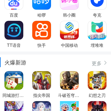
百度
哈啰
韩小圈
夸克
TT语音
快手
中国移动
埋堆堆
火爆新游
更多
同城游打大尖
指尖帝国
斗破苍穹：异火重燃
幻想之刃