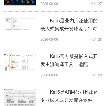
我订个明天早上的闹钟，它
2026-08-06
27
顶多回一段好的。为什么会
这样？因为AI，就是个只会
Keil5是业内广泛使用的
耍嘴皮子的书呆子。它脑子
嵌入式集成开发环境，针对
里有海量知识，但没有真正
ARM、51内核单片机提供编
2026-08-06
28
激发出来实力。而
译、调试、仿真一体化能
AgentSkill，就是给AI大脑装
力，代码编译稳定，调试工
Keil5官方版是嵌入式开
上的一双机械手，它真的能
具成熟，大量开源项目基于
发主流编译工具，适配
解决很多问题。1什么是
该平台开发。新项目需要单
STM32、51单片机等多款芯
AgentSkillSkill指...
2026-08-06
28
独下载对应芯片支持包，新
片，编辑器功能完善，支持
手配置难度较高，正版商业
在线调试、代码仿真，兼容
Keil5是ARM公司推出的
授权费用不菲，未授权版本
众多厂商芯片安装包。软件
专业嵌入式开发编译软件，
存在程序容量限制，适合硬
需要手动添加器件库，初次