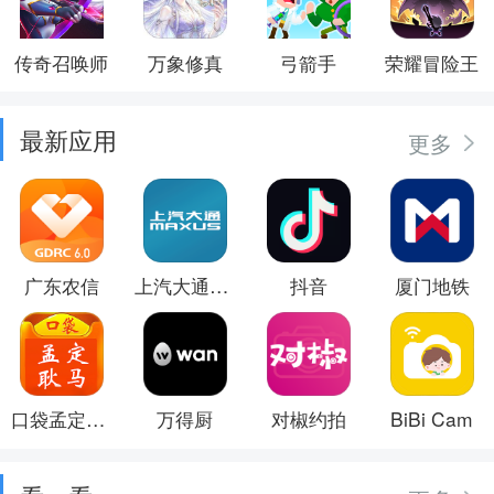
传奇召唤师
万象修真
弓箭手
荣耀冒险王
最新应用
更多
广东农信
上汽大通MAXUS
抖音
厦门地铁
口袋孟定耿马
万得厨
对椒约拍
BiBi Cam