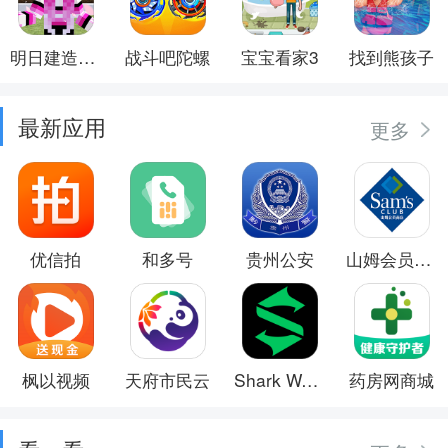
明日建造大师
战斗吧陀螺
宝宝看家3
找到熊孩子
最新应用
更多
优信拍
和多号
贵州公安
山姆会员商店
枫以视频
天府市民云
Shark Wear
药房网商城