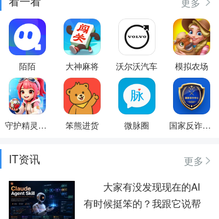
看一看
更多
陌陌
大神麻将
沃尔沃汽车
模拟农场
守护精灵奇迹
笨熊进货
微脉圈
国家反诈中心
IT资讯
更多
大家有没发现现在的AI
有时候挺笨的？我跟它说帮