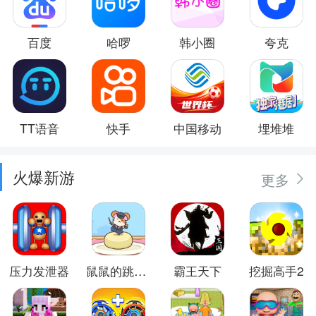
百度
哈啰
韩小圈
夸克
TT语音
快手
中国移动
埋堆堆
火爆新游
更多
压力发泄器
鼠鼠的跳跃冒险
霸王天下
挖掘高手2