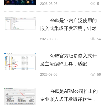
我订个明天早上的闹钟，它
2026-08-06
51
顶多回一段好的。为什么会
这样？因为AI，就是个只会
Keil5是业内广泛使用的
耍嘴皮子的书呆子。它脑子
嵌入式集成开发环境，针对
里有海量知识，但没有真正
ARM、51内核单片机提供编
2026-08-06
54
激发出来实力。而
译、调试、仿真一体化能
AgentSkill，就是给AI大脑装
力，代码编译稳定，调试工
Keil5官方版是嵌入式开
上的一双机械手，它真的能
具成熟，大量开源项目基于
发主流编译工具，适配
解决很多问题。1什么是
该平台开发。新项目需要单
STM32、51单片机等多款芯
AgentSkillSkill指...
2026-08-06
56
独下载对应芯片支持包，新
片，编辑器功能完善，支持
手配置难度较高，正版商业
在线调试、代码仿真，兼容
Keil5是ARM公司推出的
授权费用不菲，未授权版本
众多厂商芯片安装包。软件
专业嵌入式开发编译软件，
存在程序容量限制，适合硬
需要手动添加器件库，初次