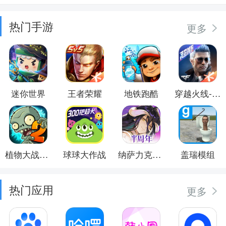
热门手游
更多
迷你世界
王者荣耀
地铁跑酷
穿越火线-枪战王者
植物大战僵尸2
球球大作战
纳萨力克之王
盖瑞模组
热门应用
更多