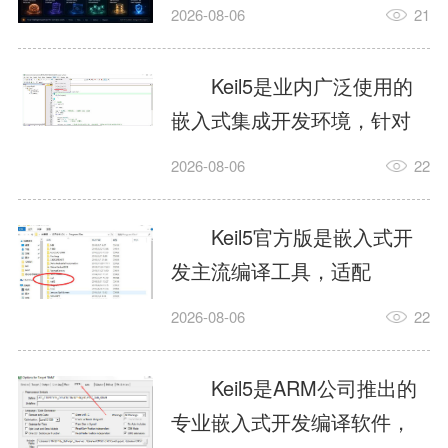
我订个明天早上的闹钟，它
2026-08-06
21
顶多回一段好的。为什么会
这样？因为AI，就是个只会
Keil5是业内广泛使用的
耍嘴皮子的书呆子。它脑子
嵌入式集成开发环境，针对
里有海量知识，但没有真正
ARM、51内核单片机提供编
2026-08-06
22
激发出来实力。而
译、调试、仿真一体化能
AgentSkill，就是给AI大脑装
力，代码编译稳定，调试工
Keil5官方版是嵌入式开
上的一双机械手，它真的能
具成熟，大量开源项目基于
发主流编译工具，适配
解决很多问题。1什么是
该平台开发。新项目需要单
STM32、51单片机等多款芯
AgentSkillSkill指...
2026-08-06
22
独下载对应芯片支持包，新
片，编辑器功能完善，支持
手配置难度较高，正版商业
在线调试、代码仿真，兼容
Keil5是ARM公司推出的
授权费用不菲，未授权版本
众多厂商芯片安装包。软件
专业嵌入式开发编译软件，
存在程序容量限制，适合硬
需要手动添加器件库，初次