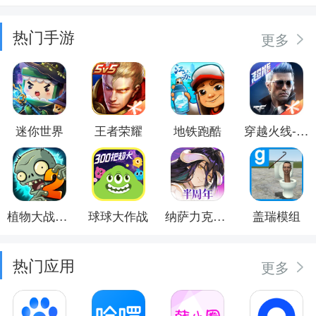
热门手游
更多
迷你世界
王者荣耀
地铁跑酷
穿越火线-枪战王者
植物大战僵尸2
球球大作战
纳萨力克之王
盖瑞模组
热门应用
更多