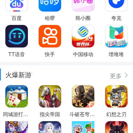
百度
哈啰
韩小圈
夸克
TT语音
快手
中国移动
埋堆堆
火爆新游
更多
同城游打大尖
指尖帝国
斗破苍穹：异火重燃
幻想之刃