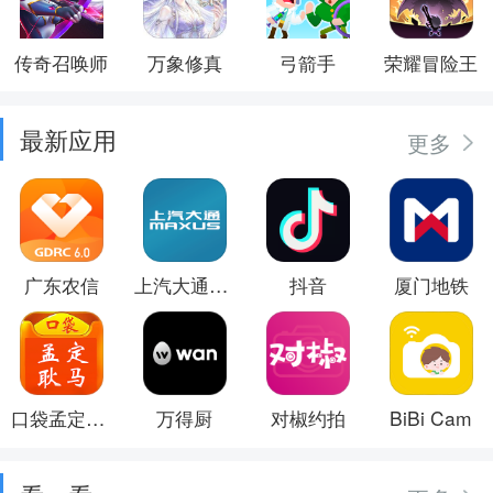
传奇召唤师
万象修真
弓箭手
荣耀冒险王
最新应用
更多
广东农信
上汽大通MAXUS
抖音
厦门地铁
口袋孟定耿马
万得厨
对椒约拍
BiBi Cam