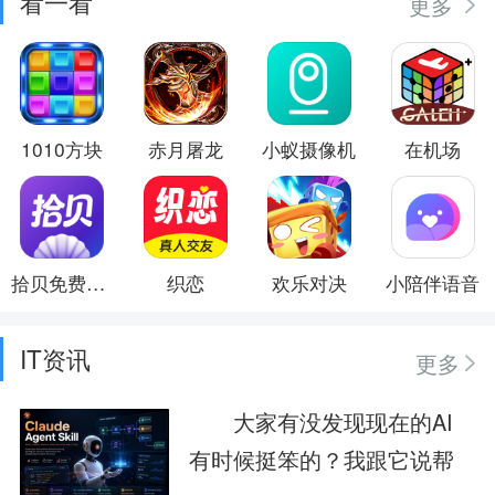
看一看
更多
1010方块
赤月屠龙
小蚁摄像机
在机场
拾贝免费小说
织恋
欢乐对决
小陪伴语音
IT资讯
更多
大家有没发现现在的AI
有时候挺笨的？我跟它说帮