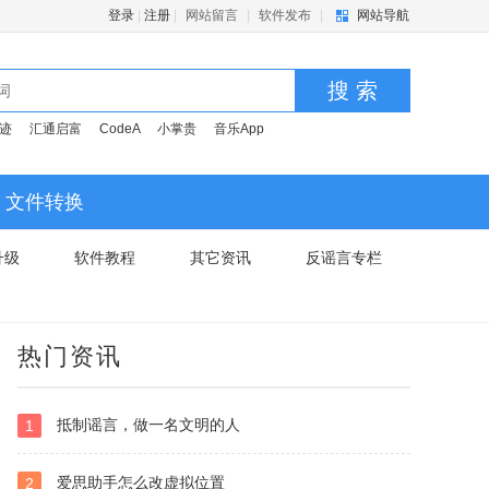
登录
|
注册
|
网站留言
|
软件发布
|
网站导航
搜 索
迹
汇通启富
CodeA
小掌贵
音乐App
文件转换
升级
软件教程
其它资讯
反谣言专栏
热门资讯
抵制谣言，做一名文明的人
1
爱思助手怎么改虚拟位置
2