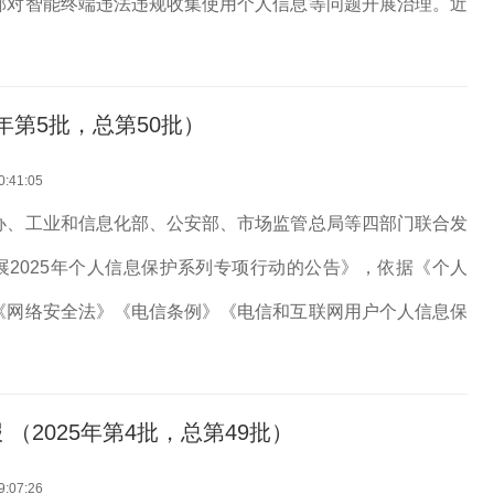
部对智能终端违法违规收集使用个人信息等问题开展治理。近
三方检测机构进行抽查，共发现20款智能终端存在侵害用户权
件），现予以通报。...
年第5批，总第50批）
0:41:05
办、工业和信息化部、公安部、市场监管总局等四部门联合发
展2025年个人信息保护系列专项行动的公告》，依据《个人
《网络安全法》《电信条例》《电信和互联网用户个人信息保
律法规，我部对APP违法违规收集使用个人信息等问题开展治
织第三方检测机构进...
（2025年第4批，总第49批）
9:07:26